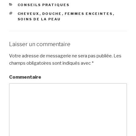
e
er
g
CATÉGORIES
CONSEILS PRATIQUES
b
er
ÉTIQUETTES
CHEVEUX
,
DOUCHE
,
FEMMES ENCEINTES
,
o
SOINS DE LA PEAU
o
k
Laisser un commentaire
Votre adresse de messagerie ne sera pas publiée.
Les
champs obligatoires sont indiqués avec
*
Commentaire