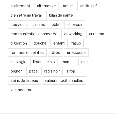
allaitement
alternative
Amish
antitussif
bien être au travail
bilan de santé
bougies auriculaires
bébé
cheveux
communication connectée
coworking
curcuma
digestion
douche
enfant
fazup
femmes enceintes
fêtes
grossesse
iridologie
limonade bio
maman
miel
oignon
papa
radis noir
sirop
soins de la peau
valeurs traditionnelles
vie moderne