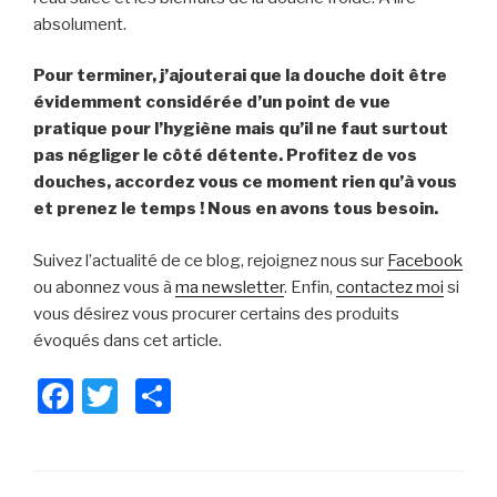
absolument.
Pour terminer, j’ajouterai que la douche doit être
évidemment considérée d’un point de vue
pratique pour l’hygiène mais qu’il ne faut surtout
pas négliger le côté détente. Profitez de vos
douches, accordez vous ce moment rien qu’à vous
et prenez le temps ! Nous en avons tous besoin.
Suivez l’actualité de ce blog, rejoignez nous sur
Facebook
ou abonnez vous à
ma newsletter
. Enfin,
contactez moi
si
vous désirez vous procurer certains des produits
évoqués dans cet article.
F
T
P
a
wi
ar
c
tt
ta