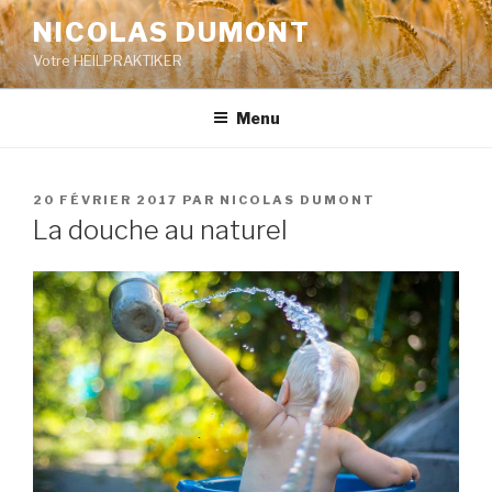
Aller
NICOLAS DUMONT
au
Votre HEILPRAKTIKER
contenu
principal
Menu
PUBLIÉ
20 FÉVRIER 2017
PAR
NICOLAS DUMONT
LE
La douche au naturel