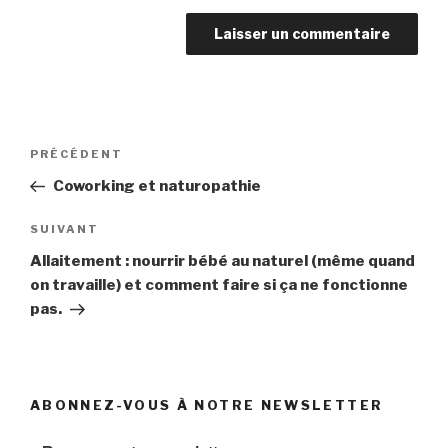
Navigation
PRÉCÉDENT
Article
de
précédent
Coworking et naturopathie
l’article
SUIVANT
Article
suivant
Allaitement : nourrir bébé au naturel (même quand
on travaille) et comment faire si ça ne fonctionne
pas.
ABONNEZ-VOUS À NOTRE NEWSLETTER