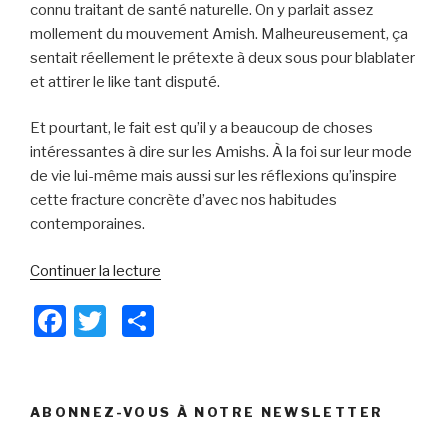
connu traitant de santé naturelle. On y parlait assez
mollement du mouvement Amish. Malheureusement, ça
sentait réellement le prétexte à deux sous pour blablater
et attirer le like tant disputé.
Et pourtant, le fait est qu’il y a beaucoup de choses
intéressantes à dire sur les Amishs. À la foi sur leur mode
de vie lui-même mais aussi sur les réflexions qu’inspire
cette fracture concrète d’avec nos habitudes
contemporaines.
Continuer la lecture
de
« Les
F
T
P
5
a
wi
ar
grandes
différences
c
tt
ta
entre
e
er
g
ABONNEZ-VOUS À NOTRE NEWSLETTER
un
Amish