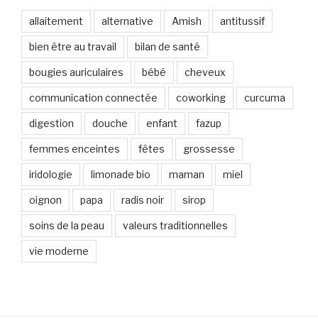
allaitement
alternative
Amish
antitussif
bien être au travail
bilan de santé
bougies auriculaires
bébé
cheveux
communication connectée
coworking
curcuma
digestion
douche
enfant
fazup
femmes enceintes
fêtes
grossesse
iridologie
limonade bio
maman
miel
oignon
papa
radis noir
sirop
soins de la peau
valeurs traditionnelles
vie moderne