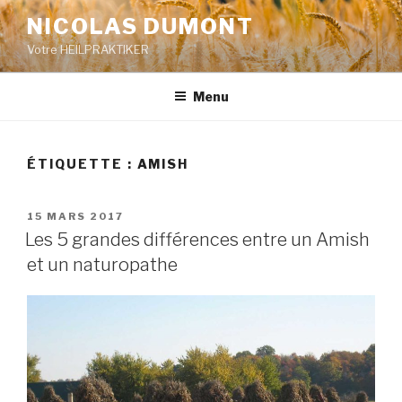
Aller
NICOLAS DUMONT
au
Votre HEILPRAKTIKER
contenu
principal
Menu
ÉTIQUETTE : AMISH
PUBLIÉ
15 MARS 2017
LE
Les 5 grandes différences entre un Amish
et un naturopathe