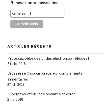
b
er
Recevez notre newsletter
et
o
un
o
naturopathe »
k
ARTICLES RÉCENTS
Protégez bébé des ondes électromagnétiques !
3 juillet 2018
Grossesse 0 soucis grâce aux compléments
alimentaires
27 juin 2018
Superproducteur : des bocaux à dévorer !
2 mai 2018