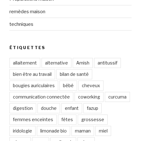
remèdes maison
techniques
ÉTIQUETTES
allaitement
alternative
Amish
antitussif
bien être au travail
bilan de santé
bougies auriculaires
bébé
cheveux
communication connectée
coworking
curcuma
digestion
douche
enfant
fazup
femmes enceintes
fêtes
grossesse
iridologie
limonade bio
maman
miel