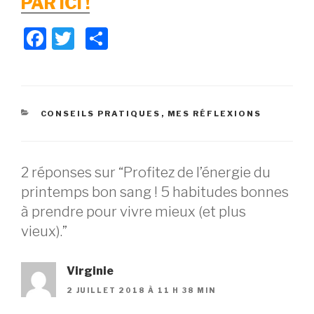
PAR ICI !
F
T
P
a
wi
ar
c
tt
ta
e
er
g
CATÉGORIES
CONSEILS PRATIQUES
,
MES RÉFLEXIONS
b
er
o
o
2 réponses sur “Profitez de l’énergie du
k
printemps bon sang ! 5 habitudes bonnes
à prendre pour vivre mieux (et plus
vieux).”
Virginie
2 JUILLET 2018 À 11 H 38 MIN