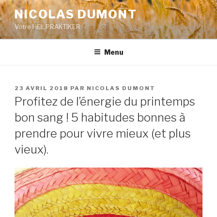
Aller
NICOLAS DUMONT
au
Votre HEILPRAKTIKER
contenu
principal
Menu
PUBLIÉ
23 AVRIL 2018
PAR
NICOLAS DUMONT
LE
Profitez de l’énergie du printemps
bon sang ! 5 habitudes bonnes à
prendre pour vivre mieux (et plus
vieux).